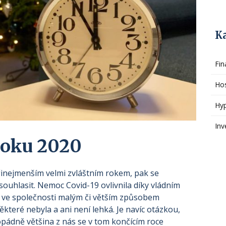
K
Fin
Ho
Hy
Inv
roku 2020
řinejmenším velmi zvláštním rokem, pak se
hlasit. Nemoc Covid-19 ovlivnila díky vládním
 ve společnosti malým či větším způsobem
teré nebyla a ani není lehká. Je navíc otázkou,
opádně většina z nás se v tom končícím roce