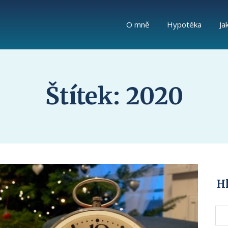
O mně
Hypotéka
Ja
Štítek: 2020
H