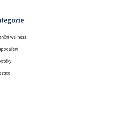
ategorie
anční wellness
spodaření
potéky
estice