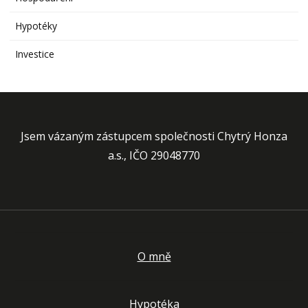
Hypotéky
Investice
Jsem vázaným zástupcem společnosti Chytrý Honza
a.s., IČO 29048770
O mně
Hypotéka