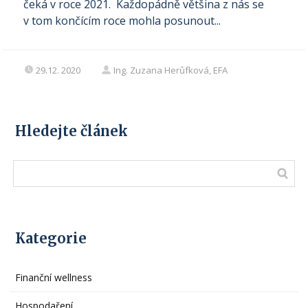
čeká v roce 2021. Každopádně většina z nás se
v tom končícím roce mohla posunout...
29.12. 2020
Ing. Zuzana Herůfková, EFA
Hledejte článek
Kategorie
Finanční wellness
Hospodaření