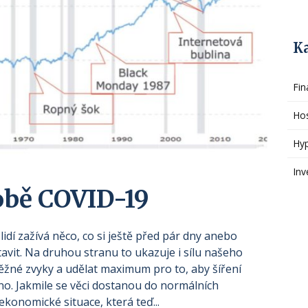
K
Fin
Ho
Hy
Inv
době COVID-19
lidí zažívá něco, co si ještě před pár dny anebo
vit. Na druhou stranu to ukazuje i sílu našeho
žné zvyky a udělat maximum pro to, aby šíření
no. Jakmile se věci dostanou do normálních
í ekonomické situace, která teď...