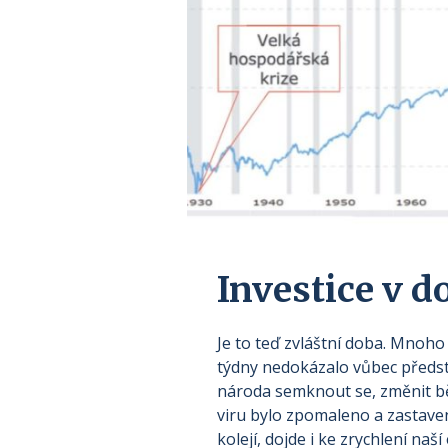
Investice v 
Je to teď zvláštní doba. Mnoho 
týdny nedokázalo vůbec předsta
národa semknout se, změnit bě
viru bylo zpomaleno a zastave
kolejí, dojde i ke zrychlení naš