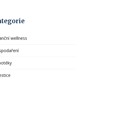
ategorie
anční wellness
spodaření
potéky
estice