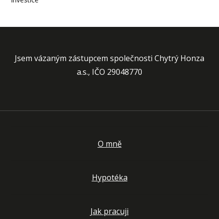
Jsem vázaným zástupcem společnosti Chytrý Honza
a.s., IČO 29048770
O mně
Hypotéka
Jak pracuji