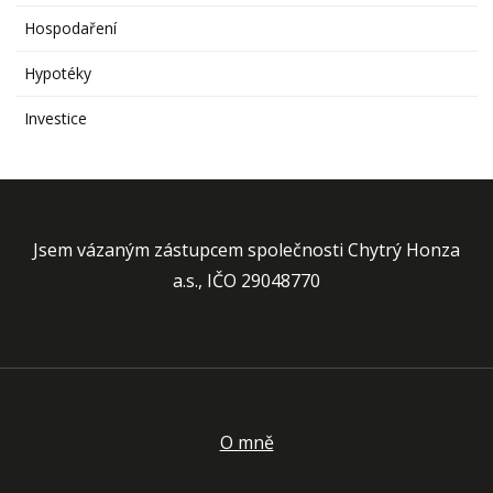
Hospodaření
Hypotéky
Investice
Jsem vázaným zástupcem společnosti Chytrý Honza
a.s., IČO 29048770
O mně