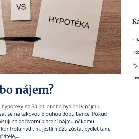
K
Fin
Ho
Hy
Inv
bo nájem?
a hypotéky na 30 let, anebo bydlení v nájmu,
psat se na takovou dlouhou dobu bance. Pokud
pisuji na doživotní placení nájmu někomu
ontrolu nad tím, jestli můžu zůstat bydlet tam,
átelé,...