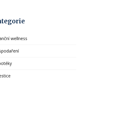
ategorie
anční wellness
spodaření
potéky
estice