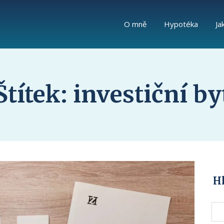
O mně
Hypotéka
Ja
Štítek: investiční by
H