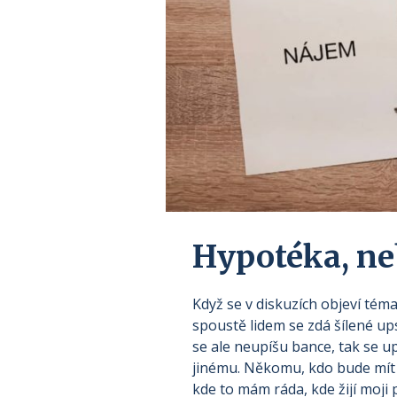
Hypotéka, ne
Když se v diskuzích objeví tém
spoustě lidem se zdá šílené u
se ale neupíšu bance, tak se u
jinému. Někomu, kdo bude mít k
kde to mám ráda, kde žijí moji př