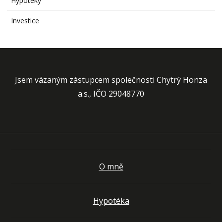
Hypotéky
Investice
Jsem vázaným zástupcem společnosti Chytrý Honza
a.s., IČO 29048770
O mně
Hypotéka