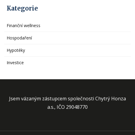
Kategorie
Finanční wellness
Hospodaření
Hypotéky
Investice
Jsem vázaným zástupcem společnosti Chytrý Honza
a.s., IČO 29048770