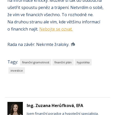
na informace kriticky. Můžete si tak do budoucna
ušetřit spoustu peněz a trápení. Netvrdím o sobě,
že vím ve financích všechno. To rozhodně ne.
Na druhou stranu ale vím, kde většinu informací
o financích najít.
Nebojte se ozvat.
Rada na závěr: Nekrmte žraloky.
Tagy:
finanční gramotnost
finanční plán
hypotéka
investice
Ing. Zuzana Herůfková, EFA
Jsem finanční poradce a hypoteční specialista.