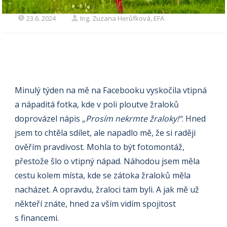
23.6. 2024
Ing. Zuzana Herůfková, EFA
Minulý týden na mě na Facebooku vyskočila vtipná
a nápaditá fotka, kde v poli ploutve žraloků
doprovázel nápis
„Prosím nekrmte žraloky!“
. Hned
jsem to chtěla sdílet, ale napadlo mě, že si raději
ověřím pravdivost. Mohla to být fotomontáž,
přestože šlo o vtipný nápad. Náhodou jsem měla
cestu kolem místa, kde se zátoka žraloků měla
nacházet. A opravdu, žraloci tam byli. A jak mě už
někteří znáte, hned za vším vidím spojitost
s financemi.