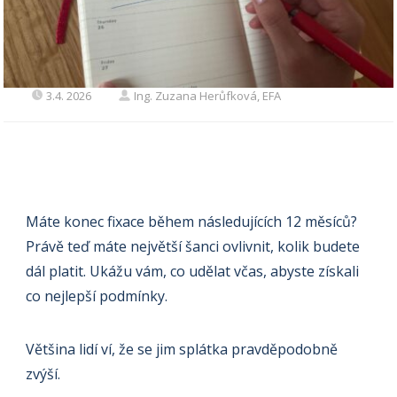
3.4. 2026
Ing. Zuzana Herůfková, EFA
Máte konec fixace během následujících 12 měsíců?
Právě teď máte největší šanci ovlivnit, kolik budete
dál platit. Ukážu vám, co udělat včas, abyste získali
co nejlepší podmínky.
Většina lidí ví, že se jim splátka pravděpodobně
zvýší.