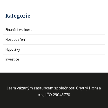
Kategorie
Finanční wellness
Hospodaření
Hypotéky
Investice
Jsem vázaným zástupcem společnosti Chytrý Honza
a.s., IČO 29048770