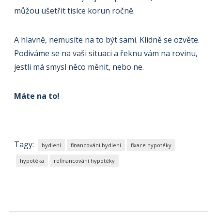
můžou ušetřit tisíce korun ročně.
A hlavně, nemusíte na to být sami. Klidně se ozvěte.
Podíváme se na vaši situaci a řeknu vám na rovinu,
jestli má smysl něco měnit, nebo ne.
Máte na to!
Tagy:
bydlení
financování bydlení
fixace hypotéky
hypotéka
refinancování hypotéky