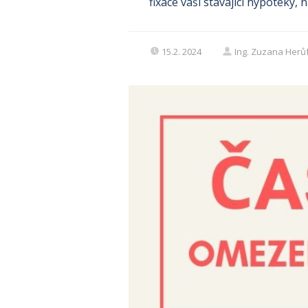
fixace vaší stávající hypotéky, n
15.2. 2024
Ing. Zuzana Herů