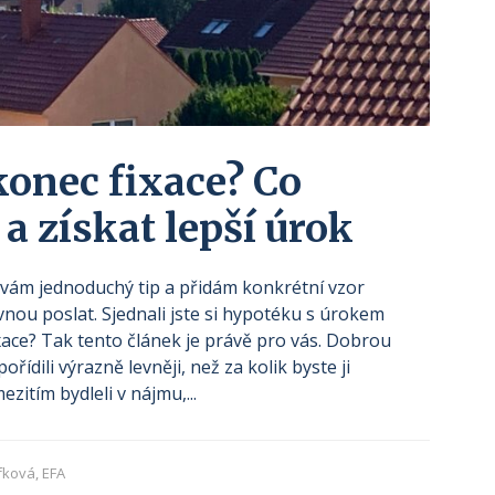
konec fixace? Co
a získat lepší úrok
vám jednoduchý tip a přidám konkrétní vzor
nou poslat. Sjednali jste si hypotéku s úrokem
ixace? Tak tento článek je právě pro vás. Dobrou
ořídili výrazně levněji, než za kolik byste ji
zitím bydleli v nájmu,...
fková, EFA