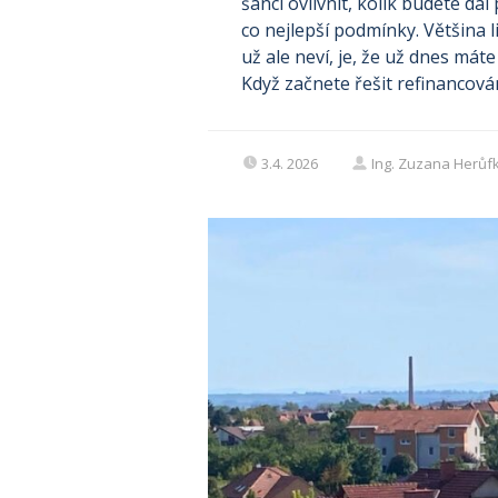
šanci ovlivnit, kolik budete dál
co nejlepší podmínky. Většina l
už ale neví, je, že už dnes mát
Když začnete řešit refinancování
3.4. 2026
Ing. Zuzana Herůf