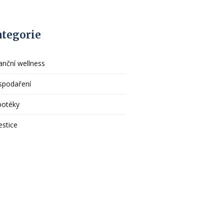
ategorie
anční wellness
spodaření
potéky
estice