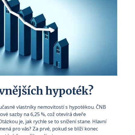
levnějších hypoték?
oučasné vlastníky nemovitostí s hypotékou. ČNB
ové sazby na 6,25 %, což otevírá dveře
tázkou je, jak rychle se to snížení stane. Hlavní
namená pro vás? Za prvé, pokud se blíží konec