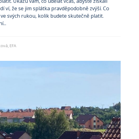
 platit. Ukážu vám, co udělat včas, abyste získali
idí ví, že se jim splátka pravděpodobně zvýší. Co
e ve svých rukou, kolik budete skutečně platit.
...
ková, EFA