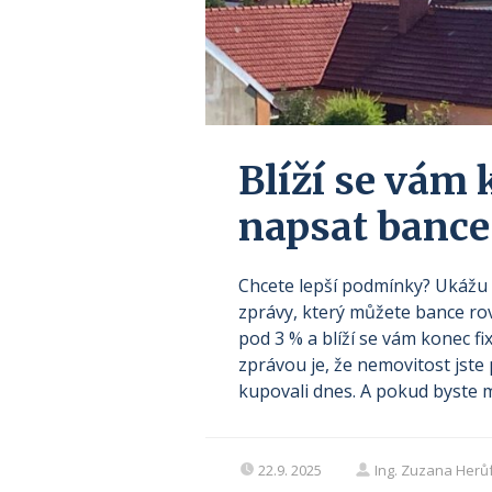
Blíží se vám 
napsat bance 
Chcete lepší podmínky? Ukážu 
zprávy, který můžete bance rov
pod 3 % a blíží se vám konec f
zprávou je, že nemovitost jste p
kupovali dnes. A pokud byste me
22.9. 2025
Ing. Zuzana Herů