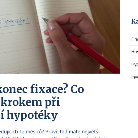
K
Fin
Ho
Hy
Inv
konec fixace? Co
 krokem při
í hypotéky
ujících 12 měsíců? Právě teď máte největší