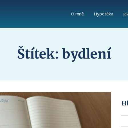
O mně
Hypotéka
Ja
Štítek: bydlení
H