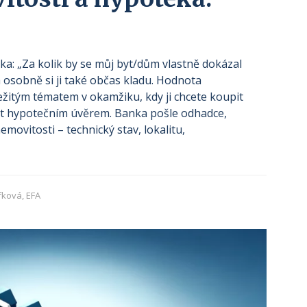
a: „Za kolik by se můj byt/dům vlastně dokázal
 osobně si ji také občas kladu. Hodnota
ežitým tématem v okamžiku, kdy ji chcete koupit
at hypotečním úvěrem. Banka pošle odhadce,
emovitosti – technický stav, lokalitu,
fková, EFA