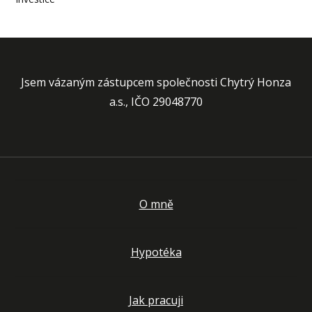
Jsem vázaným zástupcem společnosti Chytrý Honza
a.s., IČO 29048770
O mně
Hypotéka
Jak pracuji