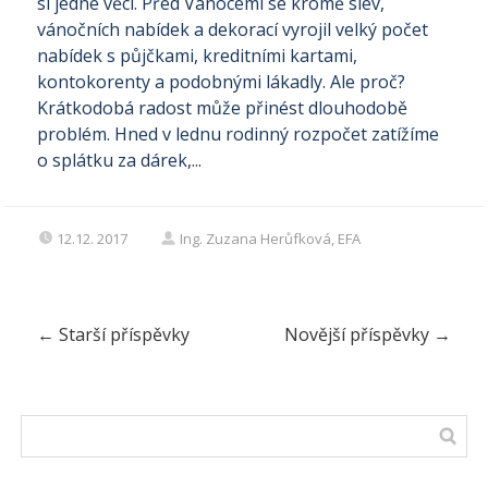
si jedné věci. Před Vánocemi se kromě slev,
vánočních nabídek a dekorací vyrojil velký počet
nabídek s půjčkami, kreditními kartami,
kontokorenty a podobnými lákadly. Ale proč?
Krátkodobá radost může přinést dlouhodobě
problém. Hned v lednu rodinný rozpočet zatížíme
o splátku za dárek,...
12.12. 2017
Ing. Zuzana Herůfková, EFA
←
Starší příspěvky
Novější příspěvky
→