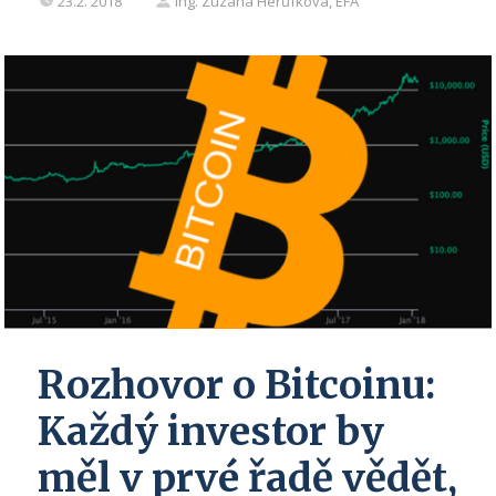
23.2. 2018
Ing. Zuzana Herůfková, EFA
Rozhovor o Bitcoinu:
Každý investor by
měl v prvé řadě vědět,