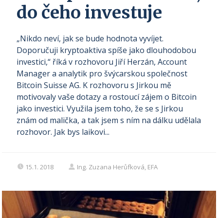
do čeho investuje
„Nikdo neví, jak se bude hodnota vyvíjet.
Doporučuji kryptoaktiva spíše jako dlouhodobou
investici,“ říká v rozhovoru Jiří Herzán, Account
Manager a analytik pro švýcarskou společnost
Bitcoin Suisse AG. K rozhovoru s Jirkou mě
motivovaly vaše dotazy a rostoucí zájem o Bitcoin
jako investici. Využila jsem toho, že se s Jirkou
znám od malička, a tak jsem s ním na dálku udělala
rozhovor. Jak bys laikovi...
15.1. 2018
Ing. Zuzana Herůfková, EFA