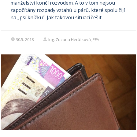
manželství končí rozvodem. A to v tom nejsou
započítány rozpady vztahů u párů, které spolu žijí
na „psí knížku“. Jak takovou situaci řešit...
30.5. 2018
Ing. Zuzana Herůfková, EFA