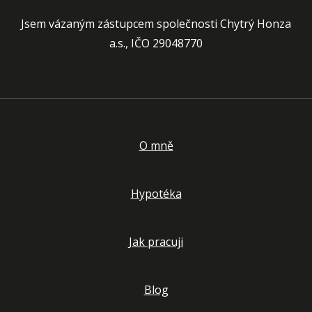
Jsem vázaným zástupcem společnosti Chytrý Honza
a.s., IČO 29048770
O mně
Hypotéka
Jak pracuji
Blog