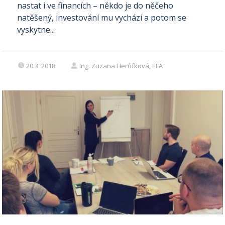
nastat i ve financích – někdo je do něčeho
natěšený, investování mu vychází a potom se
vyskytne...
20.3. 2018
Ing. Zuzana Herůfková, EFA